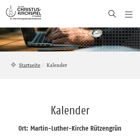
Suche
T
o
g
g
l
e
n
Startseite
Kalender
a
v
i
g
a
Kalender
t
i
o
Ort: Martin-Luther-Kirche Rützengrün
n