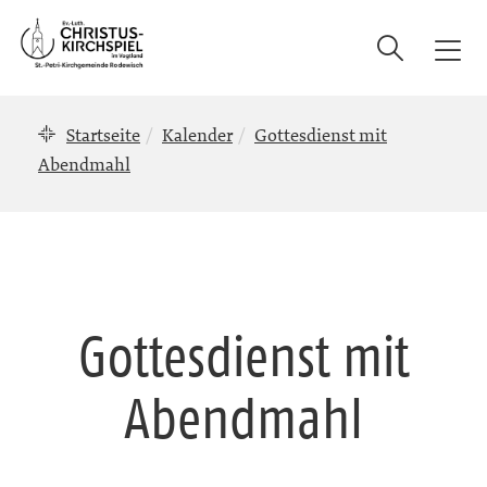
Suche
T
o
g
Startseite
Kalender
Gottesdienst mit
g
l
Abendmahl
e
n
a
v
i
g
Gottesdienst mit
a
t
Abendmahl
i
o
n