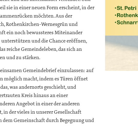
l sie in einer neuen Form erscheint, in der
zusammenrücken möchten. Aus der
ch, Rothenkirchen-Wernesgrün und
nft ein noch bewussteres Miteinander
s unterstützen und die Chance eröffnen,
das reiche Gemeindeleben, das sich an
en und zu stärken.
emeinsamen Gemeindebrief einzulassen: auf
n möglich macht, indem es Türen öffnet
das, was andernorts geschieht, und
ertrauten Kreis hinaus an einer
nderen Angebot in einer der anderen
in der vieles in unserer Gesellschaft
, an dem Gemeinschaft durch Begegnung und