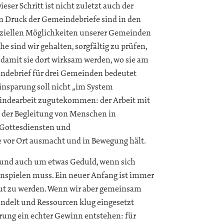
eser Schritt ist nicht zuletzt auch der
en Druck der Gemeindebriefe sind in den
anziellen Möglichkeiten unserer Gemeinden
e sind wir gehalten, sorgfältig zu prüfen,
 damit sie dort wirksam werden, wo sie am
ndebrief für drei Gemeinden bedeutet
insparung soll nicht „im System
indearbeit zugutekommen: der Arbeit mit
 der Begleitung von Menschen in
 Gottesdiensten und
 vor Ort ausmacht und in Bewegung hält.
n und auch um etwas Geduld, wenn sich
spielen muss. Ein neuer Anfang ist immer
 gut zu werden. Wenn wir aber gemeinsam
ündelt und Ressourcen klug eingesetzt
ung ein echter Gewinn entstehen: für