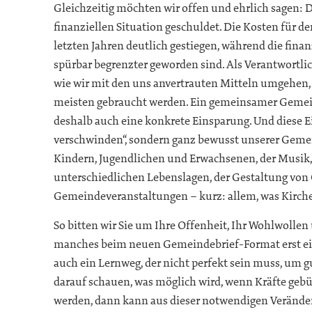
Gleichzeitig möchten wir offen und ehrlich sagen: Di
finanziellen Situation geschuldet. Die Kosten für d
letzten Jahren deutlich gestiegen, während die fin
spürbar begrenzter geworden sind. Als Verantwortlich
wie wir mit den uns anvertrauten Mitteln umgehen,
meisten gebraucht werden. Ein gemeinsamer Gemei
deshalb auch eine konkrete Einsparung. Und diese E
verschwinden“, sondern ganz bewusst unserer Geme
Kindern, Jugendlichen und Erwachsenen, der Musik,
unterschiedlichen Lebenslagen, der Gestaltung von
Gemeindeveranstaltungen – kurz: allem, was Kirche
So bitten wir Sie um Ihre Offenheit, Ihr Wohlwolle
manches beim neuen Gemeindebrief-Format erst ein
auch ein Lernweg, der nicht perfekt sein muss, um
darauf schauen, was möglich wird, wenn Kräfte geb
werden, dann kann aus dieser notwendigen Veränder