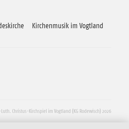
deskirche
Kirchenmusik im Vogtland
-Luth. Christus-Kirchspiel im Vogtland (KG Rodewisch) 2026