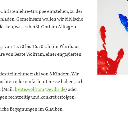
 Christenlehre-Gruppe entstehen, zu der
 einladen. Gemeinsam wollen wir biblische
ecken, was es heißt, Gott im Alltag zu
gs von 15.30 bis 16.30 Uhr im Pfarrhaus
hre von Beate Wolfram, einer engagierten
ndestteilnehmerzahl von 8 Kindern. Wir
möchten oder einfach Interesse haben, sich
 (Mail:
beate.wolfram@evlks.de
) oder
en rechtzeitig und konkret erfolgen.
öhliche Begegnungen im Glauben.