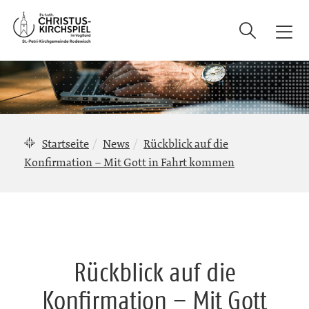
Suche
T
o
g
g
l
e
n
Startseite
News
Rückblick auf die
a
Konfirmation – Mit Gott in Fahrt kommen
v
i
g
a
t
i
Rückblick auf die
o
n
Konfirmation – Mit Gott