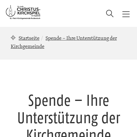
Suche
T
o
g
Startseite
Spende – Ihre Unterstützung der
g
l
Kirchgemeinde
e
n
a
v
i
g
Spende – Ihre
a
t
Unterstützung der
i
o
n
Kirchgemeinde